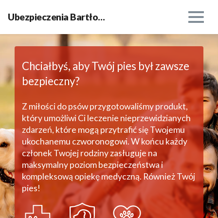
Ubezpieczenia Bartłomiej Brzemiński
Chciałbyś, aby Twój pies był zawsze
bezpieczny?
Z miłości do psów przygotowaliśmy produkt,
który umożliwi Ci leczenie nieprzewidzianych
zdarzeń, które mogą przytrafić się Twojemu
ukochanemu czworonogowi. W końcu każdy
członek Twojej rodziny zasługuje na
maksymalny poziom bezpieczeństwa i
kompleksową opiekę medyczną. Również Twój
pies!